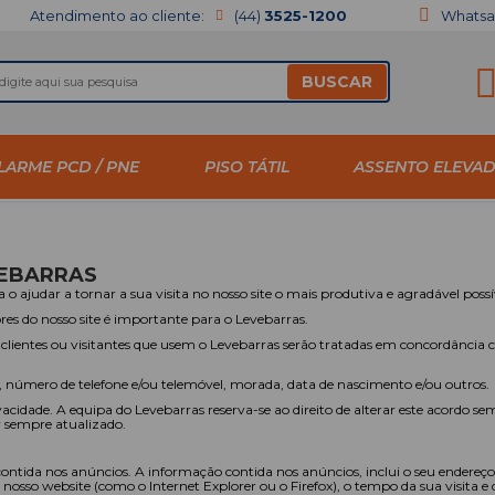
Atendimento ao cliente:
(44)
3525-1200
Whats
BUSCAR
LARME PCD / PNE
PISO TÁTIL
ASSENTO ELEVA
EBARRAS
 o ajudar a tornar a sua visita no nosso site o mais produtiva e agradável possí
ores do nosso site é importante para o Levebarras.
 clientes ou visitantes que usem o Levebarras serão tratadas em concordância 
l, número de telefone e/ou telemóvel, morada, data de nascimento e/ou outros.
acidade. A equipa do Levebarras reserva-se ao direito de alterar este acordo 
r sempre atualizado.
tida nos anúncios. A informação contida nos anúncios, inclui o seu endereço IP
o nosso website (como o Internet Explorer ou o Firefox), o tempo da sua visita e