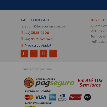
FALE CONOSCO
INSTITU
Quem So
falecom@levebarras.com.br
Políticas 
3525-1200
(44)
Termos e 
99716-9343
(44)
Políticas 
Precisa de Ajuda?
Formas de Pagamento