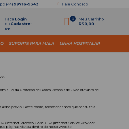
app
(44)
99716-9343
Fale Conosco
Faça
Login
0
Meu Carrinho
ou
Cadastre-
R$0,00
se
DO
SUPORTE PARA MALA
LINHA HOSPITALAR
vel.
com a Lei da Proteção de Dados Pessoais de 26 de outubro de
sem aviso prévio. Deste modo, recomendamos que consulte a
 (Internet Protocol), o seu ISP (Internet Service Provider,
 que páginas visitou dentro do nosso website.