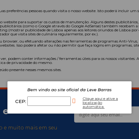
as preferências pessoas quando visita o nosso website. Isto poderá incluir um
 website para suportar os custos de manutenção. Alguns destes publicitários,
 publicitários (como o Google através do Google AdSense) também recebam a su
ting (mostrar publicidade de Lisboa apenas aos leitores oriundos de Lisboa por 
dor que visita sites de culinária regularmente, por ex.).
seu browser, ou efetuando alterações nas ferramentas de programas Anti-Virus,
ebsites. Isso poderá afetar ou não permitir que faça logins em programas, sites
 ver, podem conter informações / ferramentas úteis para os nossos visitantes. A n
olitica de privacidade do mesmo.
teúdo presente nesses mesmos sites.
Bem vindo ao site oficial da Leve Barras
Clique aqui e ative a
CEP:
localização
automática.
 e
so e muito mais em seu