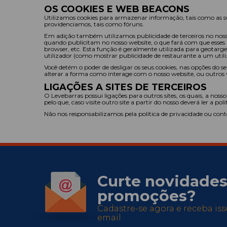
OS COOKIES E WEB BEACONS
Utilizamos cookies para armazenar informação, tais como as su
providenciamos, tais como fóruns.
Em adição também utilizamos publicidade de terceiros no nosso
quando publicitam no nosso website, o que fará com que esses
browser, etc. Esta função é geralmente utilizada para geotarge
utilizador (como mostrar publicidade de restaurante a um utiliza
Você detém o poder de desligar os seus cookies, nas opções do 
alterar a forma como interage com o nosso website, ou outros w
LIGAÇÕES A SITES DE TERCEIROS
O Levebarras possui ligações para outros sites, os quais, a nosso
pelo que, caso visite outro site a partir do nosso deverá ler a p
Não nos responsabilizamos pela política de privacidade ou con
Curte novidades
promoções?
Cadastre-se agora e receba is
email