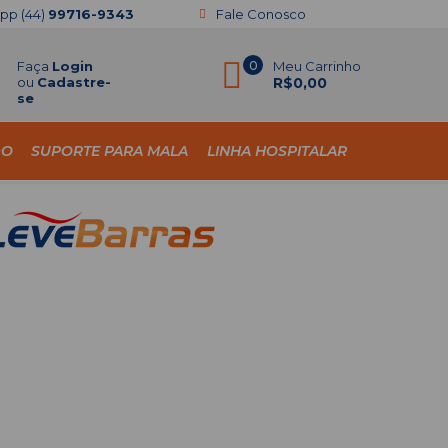
app
(44)
99716-9343
Fale Conosco
Faça
Login
0
Meu Carrinho
ou
Cadastre-
R$0,00
se
DO
SUPORTE PARA MALA
LINHA HOSPITALAR