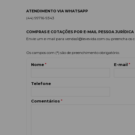
ATENDIMENTO VIA WHATSAPP
(44) 99716-9343
COMPRAS E COTAÇÕES POR E-MAIL PESSOA JURÍDICA
Envie um e-mail para vendas1@levevida.com ou preencha os c
Os campos com (*) são de preenchimento obrigatório.
Nome
*
E-mail
*
Telefone
Comentários
*