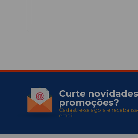
Curte novidades
promoções?
Cadastre-se agora e receba is
email