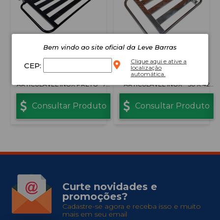
Bem vindo ao site oficial da Leve Barras
Clique aqui e ative a
CEP:
localização
automática.
BANCO PARA BANHO
BANCO PARA BANHO
ARTICULÁVEL INOX PRETO– 70
ARTICULÁVEL INOX – 50 X 42
X 45 CM
CM COMPACTO
Consultar Produto
Consultar Produto
Curte novidades e
promoções?
Cadastre-se agora e receba isso e muito
mais em seu email