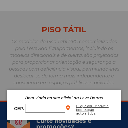
PISO TÁTIL
Os modelos de Piso Tátil PVC comercializados
pela Levevida Equipamentos, incluindo os
modelos direcionais e de alerta, são projetados
para proporcionar orientação e segurança a
pessoas com deficiência visual, permitindo-lhes
deslocar-se de forma mais independente e
consciente em espaços públicos e privados.
Bem vindo ao site oficial da Leve Barras
Clique aqui e ative a
CEP:
localização
automática.
Curte novidades e
promoções?