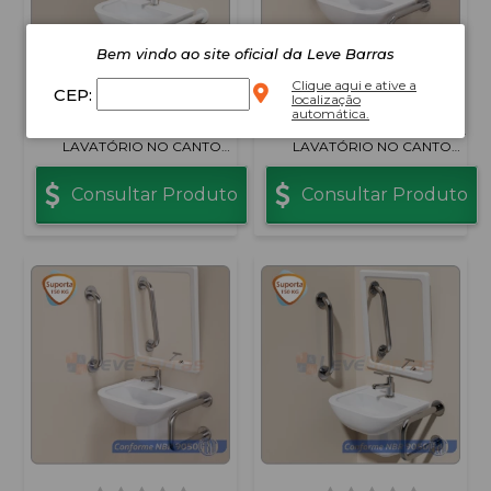
Bem vindo ao site oficial da Leve Barras
Clique aqui e ative a
CEP:
localização
automática.
KIT BARRA DE APOIO PARA
KIT BARRA DE APOIO PARA
LAVATÓRIO NO CANTO
LAVATÓRIO NO CANTO
ALUMÍNIO BRANCO
ALUMÍNIO POLIDO
Consultar Produto
Consultar Produto