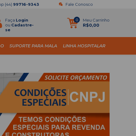
pp
(44)
99716-9343
Fale Conosco
Faça
Login
0
Meu Carrinho
ou
Cadastre-
R$0,00
se
DO
SUPORTE PARA MALA
LINHA HOSPITALAR