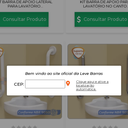
IT BARRA DE APOIO LATERAL
KIT BARRA DE APOIO PAR
PARA LAVATÓRIO
LAVATÓRIO NO CANTO
ENTRALIZADO INOX POLIDO
ALUMÍNIO POLIDO
Consultar Produto
Consultar Produto
Bem vindo ao site oficial da Leve Barras
Clique aqui e ative a
CEP:
localização
automática.