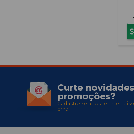
L
Curte novidades
promoções?
Cadastre-se agora e receba is
email