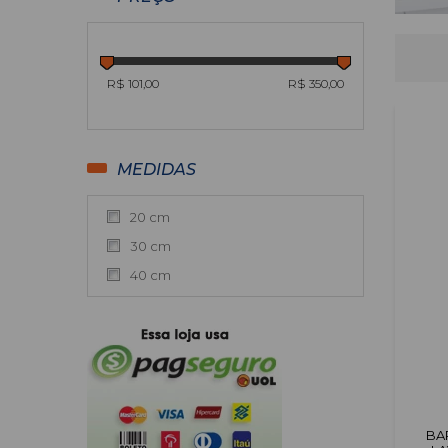
R$ 101,00
R$ 350,00
MEDIDAS
20 cm
30 cm
40 cm
BA