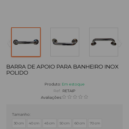
BARRA DE APOIO PARA BANHEIRO INOX
POLIDO
Produto:
Em estoque
Ref.:
RETAIP
Avaliações:
Tamanho
30 cm
40 cm
45 cm
50 cm
60 cm
70 cm