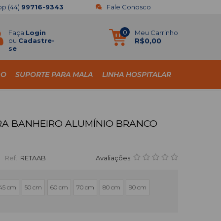
pp
(44)
99716-9343
Fale Conosco
Faça
Login
0
Meu Carrinho
ou
Cadastre-
R$0,00
se
DO
SUPORTE PARA MALA
LINHA HOSPITALAR
RA BANHEIRO ALUMÍNIO BRANCO
Ref.:
RETAAB
Avaliações:
45 cm
50 cm
60 cm
70 cm
80 cm
90 cm