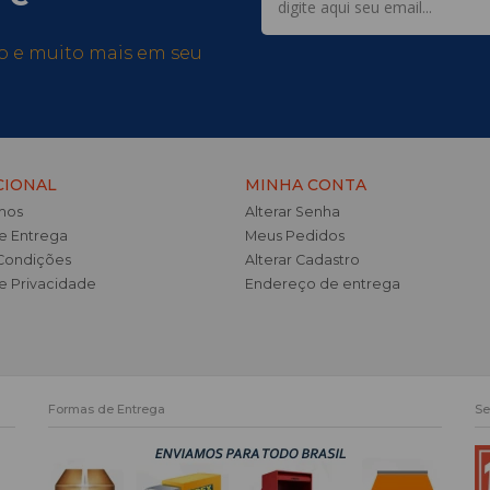
so e muito mais em seu
CIONAL
MINHA CONTA
mos
Alterar Senha
de Entrega
Meus Pedidos
Condições
Alterar Cadastro
de Privacidade
Endereço de entrega
Formas de Entrega
Se