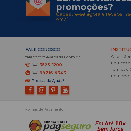
promoções?
Cadastre-se agora e receba is
email
FALE CONOSCO
INSTITU
Quem So
falecom@levebarras.com.br
Políticas 
3525-1200
(44)
Termos e 
99716-9343
(44)
Políticas 
Precisa de Ajuda?
Formas de Pagamento