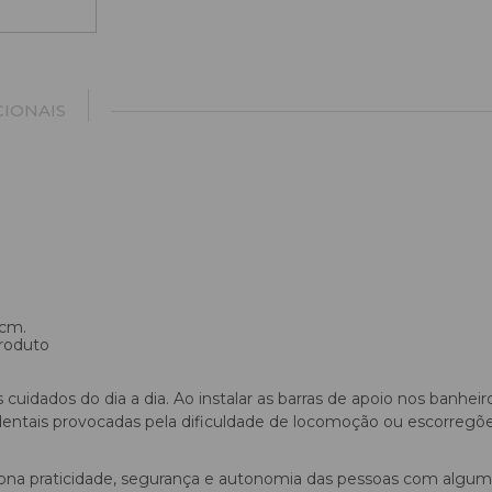
IONAIS
 cm.
roduto
uidados do dia a dia. Ao instalar as barras de apoio nos banheiro
acidentais provocadas pela dificuldade de locomoção ou escorreg
ciona praticidade, segurança e autonomia das pessoas com algum