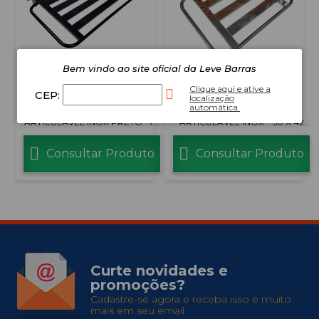
Bem vindo ao site oficial da Leve Barras
Clique aqui e ative a
CEP:
localização
automática.
BANCO PARA BANHO
BANCO PARA BANHO
ARTICULÁVEL INOX PRETO– 70
ARTICULÁVEL INOX – 50 X 42
X 45 CM
CM COMPACTO
Consultar Produto
Consultar Produto
Curte novidades e
promoções?
Cadastre-se agora e receba isso e muito
mais em seu email